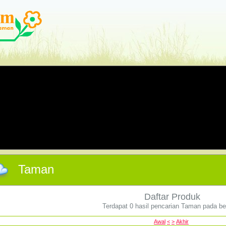
Taman
Daftar Produk
Terdapat 0 hasil pencarian Taman pada b
Awal
<
>
Akhir