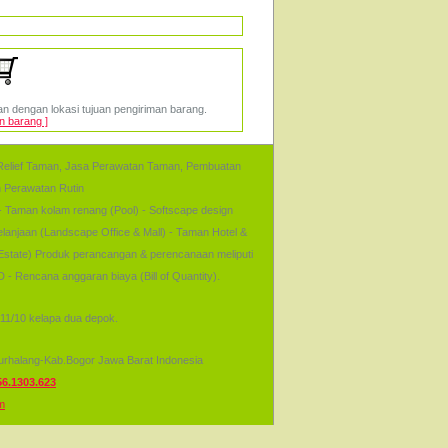
n dengan lokasi tujuan pengiriman barang.
an barang ]
, Relief Taman, Jasa Perawatan Taman, Pembuatan
Perawatan Rutin
- Taman kolam renang (Pool) - Softscape design
elanjaan (Landscape Office & Mall) - Taman Hotel &
 Estate) Produk perancangan & perencanaan meliputi
 - Rencana anggaran biaya (Bill of Quantity).
1/10 kelapa dua depok.
jurhalang-Kab.Bogor Jawa Barat Indonesia
56.1303.623
m