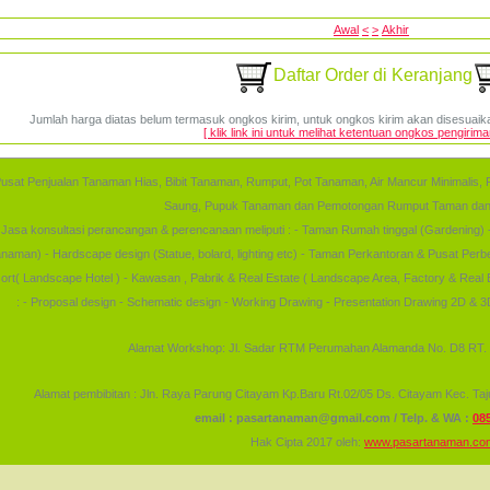
Awal
<
>
Akhir
Daftar Order di Keranjang
Jumlah harga diatas belum termasuk ongkos kirim, untuk ongkos kirim akan disesuaika
[ klik link ini untuk melihat ketentuan ongkos pengirim
usat Penjualan Tanaman Hias, Bibit Tanaman, Rumput, Pot Tanaman, Air Mancur Minimalis
Saung, Pupuk Tanaman dan Pemotongan Rumput Taman dan 
Jasa konsultasi perancangan & perencanaan meliputi : - Taman Rumah tinggal (Gardening) 
anaman) - Hardscape design (Statue, bolard, lighting etc) - Taman Perkantoran & Pusat Perb
ort( Landscape Hotel ) - Kawasan , Pabrik & Real Estate ( Landscape Area, Factory & Real
: - Proposal design - Schematic design - Working Drawing - Presentation Drawing 2D & 3D
Alamat Workshop: Jl. Sadar RTM Perumahan Alamanda No. D8 RT. 1
Alamat pembibitan : Jln. Raya Parung Citayam Kp.Baru Rt.02/05 Ds. Citayam Kec. Ta
email :
pasartanaman@gmail.com
/ Telp. & WA :
08
Hak Cipta 2017 oleh:
www.pasartanaman.co