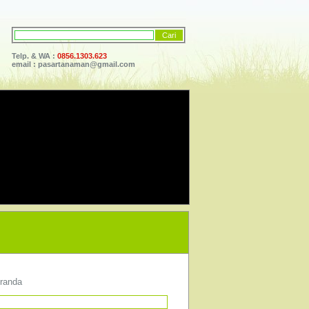
Telp. & WA :
0856.1303.623
email :
pasartanaman@gmail.com
eranda