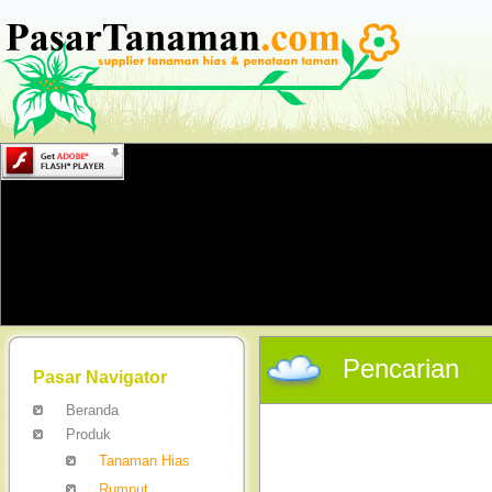
Pencarian
Pasar Navigator
Beranda
Produk
Tanaman Hias
Rumput