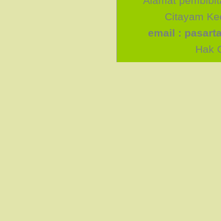
Alamat pembibit
Citayam Kec
email :
pasart
Hak C