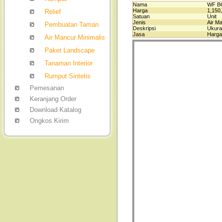
Nama
WF B
Harga
1,150
Relief
Satuan
Unit
Jenis
Air M
Pembuatan Taman
Deskripsi
Ukuran
Jasa
Harga
Air Mancur Minimalis
Paket Landscape
Tanaman Interior
Rumput Sintetis
Pemesanan
Keranjang Order
Download Katalog
Ongkos Kirim