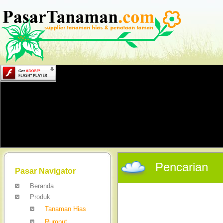
Pencarian
Pasar Navigator
Beranda
Produk
Tanaman Hias
Rumput