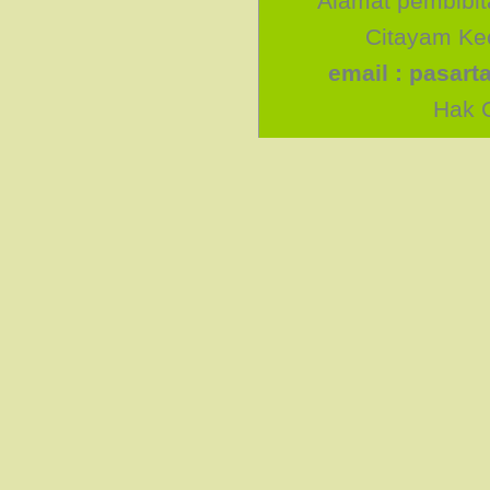
Alamat pembibit
Citayam Kec
email :
pasart
Hak C