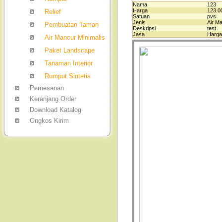
Nama
123
Harga
123.0
Relief
Satuan
pvs
Jenis
Air M
Pembuatan Taman
Deskripsi
test
Jasa
Harga
Air Mancur Minimalis
Paket Landscape
Tanaman Interior
Rumput Sintetis
Pemesanan
Keranjang Order
Download Katalog
Ongkos Kirim